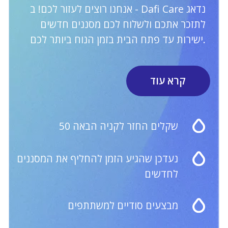
קטלוג
מידע
מבצעים
Dafi Care
קנקנים עם מסנן
אחריות סביבתית
מסננים
על דאפי
בקבוקים עם מסנן
תקנון האתר
צור קשר
שעות העבודה
של שירות Care:
052-647-0179
א'-ו': 09:00-18:00
השירות אינו פעיל בשבת