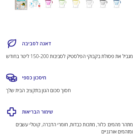
Dafi Care
שירות שיעזור
דאגה לסביבה
אנחנו רוצים לעזור לכם! ב - Dafi Care נדאג
לתזכר אתכם ולשלוח לכם מסננים חדשים
מגביל את פסולת בקבוקי הפלסטיק לסביבות 150-200 ליטר בחודש
ישירות עד פתח הבית בזמן הנוח ביותר לכם.
קרא עוד
חיסכון כספי
חסוך סכום הגון בתקציב הבית שלך
50 שקלים החזר לקניה הבאה
נעדכן שהגיע הזמן להחליף את המסננים
שימור הבריאות
לחדשים
מתהר מהמים: כלור, מתכות כבדות, חומרי הדברה, קוטלי עשבים
מבצעים סודיים למשתתפים
ומזהמים אורגניים