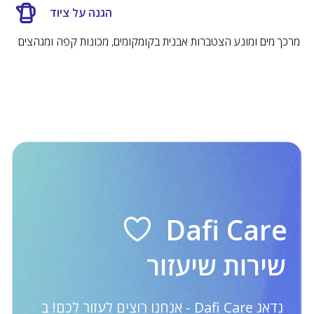
הגנה על ציוד
מרכך מים ומונע הצטברות אבנית בקומקומים, מכונות קפה ומגהצים
מסנני מים אירופיים. מסנני מים אירופאים.
קנקנים, פילטרים, ספורט
קטלוג
מידע
מבצעים
Dafi Care
קנקנים עם מסנן
אחריות סביבתית
מסננים
על דאפי
בקבוקים עם מסנן
תקנון האתר