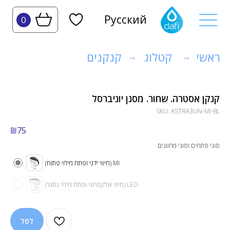
Русский
0
ראשי
קטלוג
קנקנים
→
→
קנקן אסטרה. שחור. מסנן יוניברסל
SKU:
ASTRA3UN-MI-BL
₪
75
סוגי פתחים וסוגי מחוונים
MI (חיווי ידני ופתח מילוי פתוח)
LED (חיווי אלקטרוני ופתח מילוי נסגר)
לסל