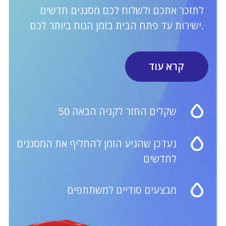
צור קשר
שעות העבודה
של שירות Care:
052-647-0179
א'-ו': 09:00-18:00
השירות אינו פעיל בשבת
Website Development BAT.agency
© 2023 Dafi Israel / 346144579 דנילין יקטרינה