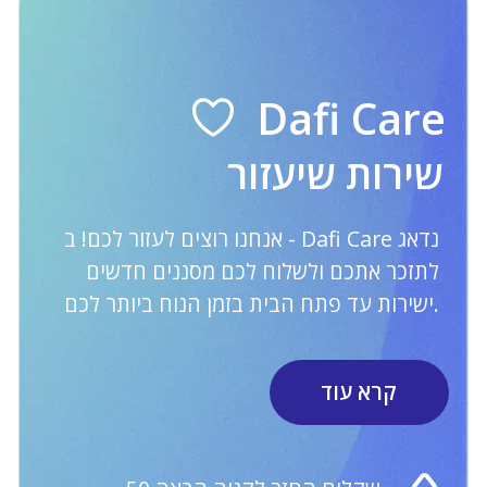
מסנני מים אירופיים. מסנני מים אירופאים.
קנקנים, פילטרים, ספורט
קטלוג
מידע
מבצעים
Dafi Care
קנקנים עם מסנן
אחריות סביבתית
מסננים
על דאפי