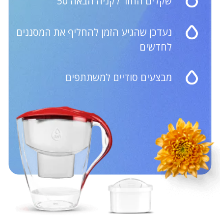
בקבוקים עם מסנן
תקנון האתר
צור קשר
שעות העבודה
של שירות Care:
052-647-0179
א'-ו': 09:00-18:00
השירות אינו פעיל בשבת
Website Development BAT.agency
© 2023 Dafi Israel / 346144579 דנילין יקטרינה