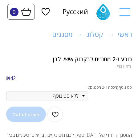
Русский
0
ראשי
קטלוג
מסננים
→
→
כובע ו-2 מסננים לבקבוק אישי. לבן
SKU:
BTL
₪
42
סט נוסף (מכסה ו -2 מסננים):
Out of stock
המסנן הייחודי של DAFI יספק לכם מים נקיים , בריאים וטעימים בכל