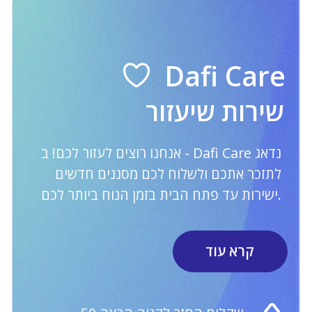
מסנני מים אירופיים. מסנני מים אירופאים.
קנקנים, פילטרים, ספורט
קטלוג
מידע
מבצעים
Dafi Care
קנקנים עם מסנן
אחריות סביבתית
מסננים
על דאפי