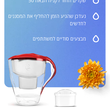
בקבוקים עם מסנן
תקנון האתר
צור קשר
שעות העבודה
של שירות Care:
052-647-0179
א'-ו': 09:00-18:00
השירות אינו פעיל בשבת
Website Development BAT.agency
© 2023 Dafi Israel / 346144579 דנילין יקטרינה