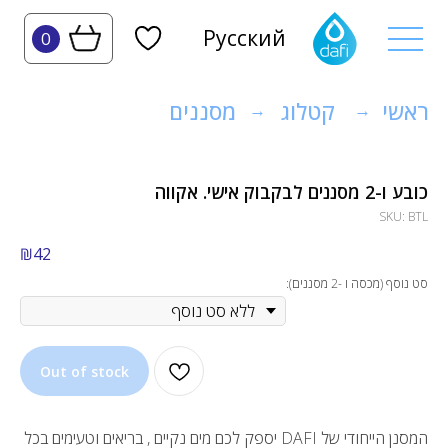
Русский
0
ראשי
קטלוג
מסננים
→
→
כובע ו-2 מסננים לבקבוק אישי. אקווה
SKU:
BTL
₪
42
סט נוסף (מכסה ו -2 מסננים):
Out of stock
המסנן הייחודי של DAFI יספק לכם מים נקיים , בריאים וטעימים בכל