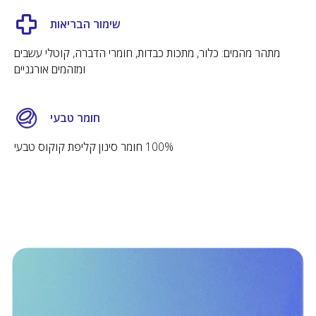
שימור הבריאות
מתהר מהמים: כלור, מתכות כבדות, חומרי הדברה, קוטלי עשבים
ומזהמים אורגניים
חומר טבעי
100% חומר סינון קליפת קוקוס טבעי
מסנני מים אירופיים. מסנני מים אירופאים.
קנקנים, פילטרים, ספורט
קטלוג
מידע
מבצעים
Dafi Care
קנקנים עם מסנן
אחריות סביבתית
מסננים
על דאפי