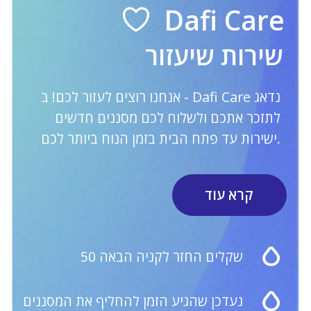
בקבוקים עם מסנן
תקנון האתר
צור קשר
שעות העבודה
של שירות Care:
052-647-0179
א'-ו': 09:00-18:00
השירות אינו פעיל בשבת
Website Development BAT.agency
© 2023 Dafi Israel / 346144579 דנילין יקטרינה